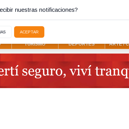
ura
cibir nuestras notificaciones?
IAS
ACEPTAR
D
TURISMO
DEPORTES
ARTE / 