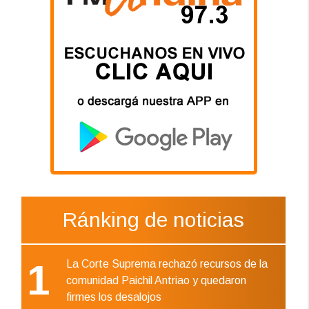
Ránking de noticias
1
La Corte Suprema rechazó recursos de la
comunidad Paichil Antriao y quedaron
firmes los desalojos