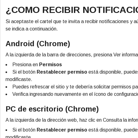
¿COMO RECIBIR NOTIFICAC
Si aceptaste el cartel que te invita a recibir notificaciones 
se indica a continuación.
Android (Chrome)
A la izquierda de la barra de direcciones, presiona Ver informac
Presiona en
Permisos
Si el botón
Restablecer permiso
está disponible, pued
modificaste.
Puedes refrescar el sitio y te debería solicitar permisos par
Verifica ingresando nuevamente en el ícono de configuraci
PC de escritorio (Chrome)
A la izquierda de la dirección web, haz clic en Consulta la info
Si el botón
Restablecer permiso
está disponible, pued
modificaste.