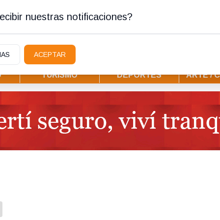
ura
cibir nuestras notificaciones?
IAS
ACEPTAR
D
TURISMO
DEPORTES
ARTE / 