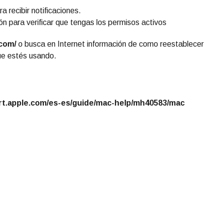
a recibir notificaciones.
ón para verificar que tengas los permisos activos
.com/
o busca en Internet información de como reestablecer
que estés usando.
rt.apple.com/es-es/guide/mac-help/mh40583/mac