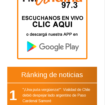
Ránking de noticias
1
"¡Una puta vergüenza!": Vialidad de Chile
debió despejar lado argentino de Paso
Cardenal Samoré