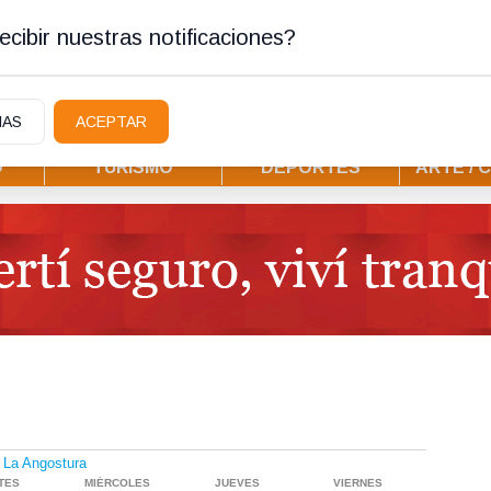
stura
cibir nuestras notificaciones?
IAS
ACEPTAR
D
TURISMO
DEPORTES
ARTE / 