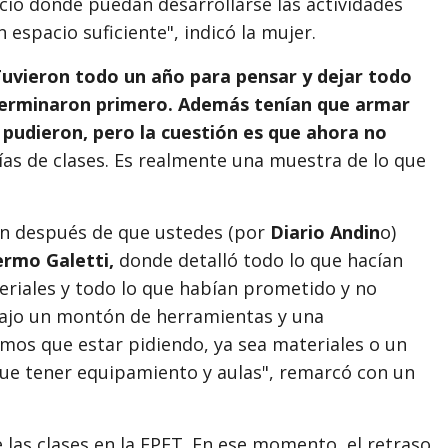
cio donde puedan desarrollarse las actividades
n espacio suficiente", indicó la mujer.
uvieron todo un año para pensar y dejar todo
terminaron primero. Además tenían que armar
o pudieron, pero la cuestión es que ahora no
as de clases. Es realmente una muestra de lo que
ién después de que ustedes (por
Diario Andin
o)
ermo Galetti,
donde detalló todo lo que hacían
eriales y todo lo que habían prometido y no
trajo un montón de herramientas y una
os que estar pidiendo, ya sea materiales o un
que tener equipamiento y aulas", remarcó con un
as clases en la EPET. En ese momento, el retraso