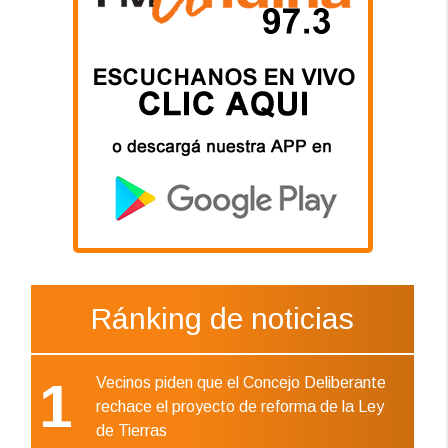
Ránking de noticias
1
Vecinos piden que el Concejo Deliberante
rechace el proyecto de reforma de la Ley
de Tierras