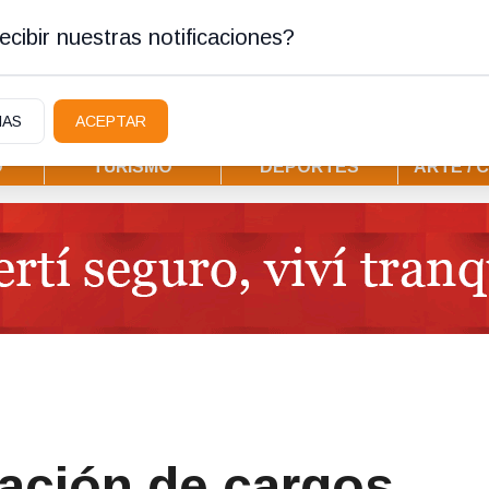
ura
cibir nuestras notificaciones?
IAS
ACEPTAR
D
TURISMO
DEPORTES
ARTE / 
nación de cargos,