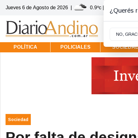
Jueves 6
de
Agosto
de 2026
|
0.9ºc | Villa la Angost
¿Querés re
NO, GRAC
POLÍTICA
POLICIALES
SOCIEDA
Sociedad
Por falta de desig