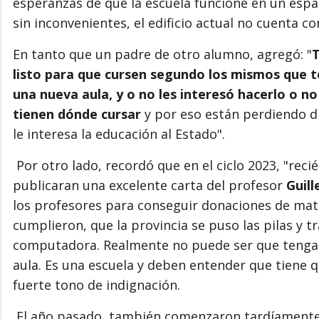
esperanzas de que la escuela funcione en un espa
sin inconvenientes, el edificio actual no cuenta co
En tanto que un padre de otro alumno, agregó: "
T
listo para que cursen segundo los mismos que 
una nueva aula, y o no les interesó hacerlo o n
tienen dónde cursar
y por eso están perdiendo dí
le interesa la educación al Estado".
Por otro lado, recordó que en el ciclo 2023, "rec
publicaran una excelente carta del profesor
Guill
los profesores para conseguir donaciones de mat
cumplieron, que la provincia se puso las pilas y 
computadora. Realmente no puede ser que tengam
aula. Es una escuela y deben entender que tiene 
fuerte tono de indignación.
El año pasado, también comenzaron tardíamente l