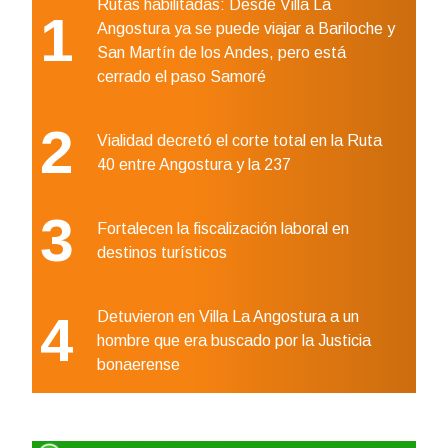
Rutas habilitadas: Desde Villa La
1
Angostura ya se puede viajar a Bariloche y
San Martín de los Andes, pero está
cerrado el paso Samoré
2
Vialidad decretó el corte total en la Ruta
40 entre Angostura y la 237
3
Fortalecen la fiscalización laboral en
destinos turísticos
4
Detuvieron en Villa La Angostura a un
hombre que era buscado por la Justicia
bonaerense