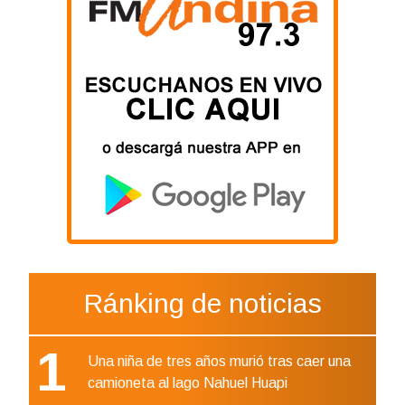
Ránking de noticias
1
Una niña de tres años murió tras caer una
camioneta al lago Nahuel Huapi