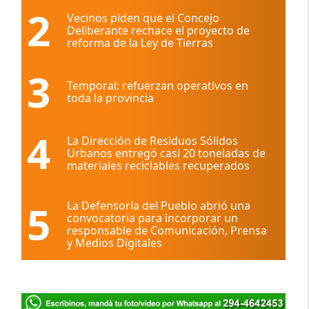
2
Vecinos piden que el Concejo
Deliberante rechace el proyecto de
reforma de la Ley de Tierras
3
Temporal: refuerzan operativos en
toda la provincia
4
La Dirección de Residuos Sólidos
Urbanos entregó casi 20 toneladas de
materiales reciclables recuperados
5
La Defensoría del Pueblo abrió una
convocatoria para incorporar un
responsable de Comunicación, Prensa
y Medios Digitales