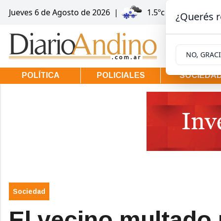
Jueves 6
de
Agosto
de 2026
|
1.5ºc | Villa la Ango
¿Querés r
NO, GRAC
POLÍTICA
POLICIALES
SOCIEDA
Sociedad
El vecino multado 