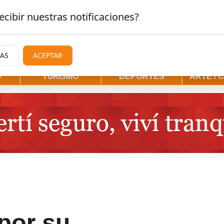
stura
ecibir nuestras notificaciones?
IAS
ACEPTAR
D
TURISMO
DEPORTES
ARTE / 
por su