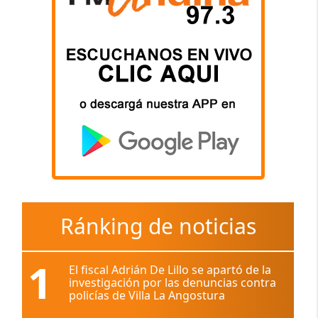
Ránking de noticias
1
El fiscal Adrián De Lillo se apartó de la
investigación por las denuncias contra
policías de Villa La Angostura