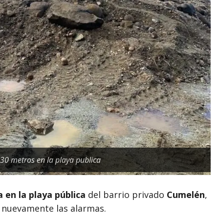
0 metros en la playa publica
 en la playa pública
del barrio privado
Cumelén
,
ó nuevamente las alarmas.