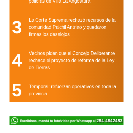
policías de Villa La Angostura
3
La Corte Suprema rechazó recursos de la
comunidad Paichil Antriao y quedaron
firmes los desalojos
4
Vecinos piden que el Concejo Deliberante
rechace el proyecto de reforma de la Ley
de Tierras
5
Temporal: refuerzan operativos en toda la
provincia