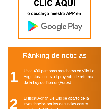
Ránking de noticias
1
Unas 400 personas marcharon en Villa La
Angostura contra el proyecto de reforma
de la Ley de Tierras (Fotos)
2
El fiscal Adrián De Lillo se apartó de la
investigación por las denuncias contra