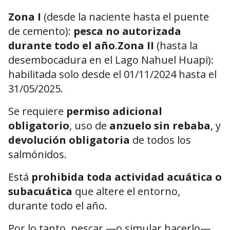
Zona I
(desde la naciente hasta el puente
de cemento):
pesca no autorizada
durante todo el año
.
Zona II
(hasta la
desembocadura en el Lago Nahuel Huapi):
habilitada solo desde el 01/11/2024 hasta el
31/05/2025.
Se requiere
permiso adicional
obligatorio
, uso de
anzuelo sin rebaba
, y
devolución obligatoria
de todos los
salmónidos.
Está
prohibida toda actividad acuática o
subacuática
que altere el entorno,
durante todo el año.
Por lo tanto, pescar —o simular hacerlo—