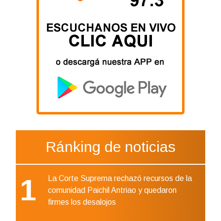
Ránking de noticias
1
La Corte Suprema rechazó recursos de la
comunidad Paichil Antriao y quedaron
firmes los desalojos