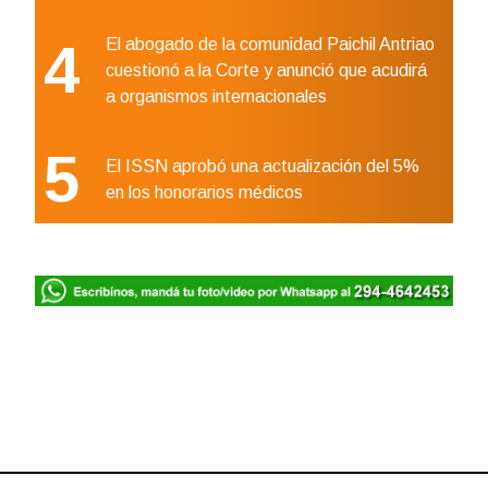
4
El abogado de la comunidad Paichil Antriao
cuestionó a la Corte y anunció que acudirá
a organismos internacionales
5
El ISSN aprobó una actualización del 5%
en los honorarios médicos