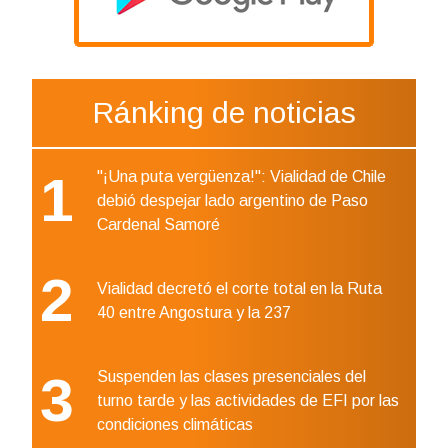
Ránking de noticias
1
"¡Una puta vergüenza!": Vialidad de Chile
debió despejar lado argentino de Paso
Cardenal Samoré
2
Vialidad decretó el corte total en la Ruta
40 entre Angostura y la 237
3
Suspenden las clases presenciales del
turno tarde y las actividades de EFI por las
condiciones climáticas