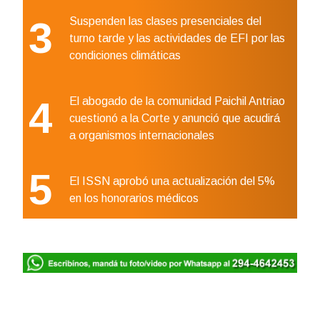
3
Suspenden las clases presenciales del
turno tarde y las actividades de EFI por las
condiciones climáticas
4
El abogado de la comunidad Paichil Antriao
cuestionó a la Corte y anunció que acudirá
a organismos internacionales
5
El ISSN aprobó una actualización del 5%
en los honorarios médicos