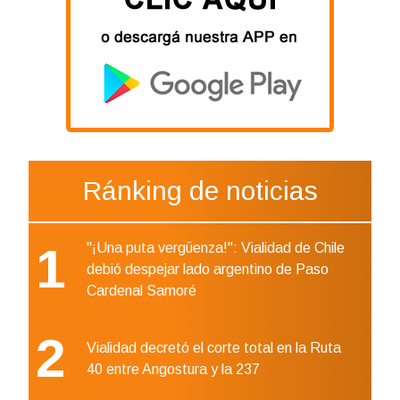
Ránking de noticias
1
"¡Una puta vergüenza!": Vialidad de Chile
debió despejar lado argentino de Paso
Cardenal Samoré
2
Vialidad decretó el corte total en la Ruta
40 entre Angostura y la 237