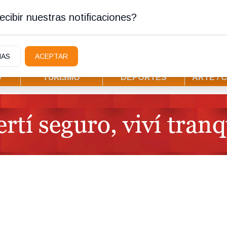
ostura
cibir nuestras notificaciones?
IAS
ACEPTAR
D
TURISMO
DEPORTES
ARTE / 