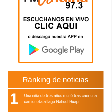
Ránking de noticias
1
Una niña de tres años murió tras caer una
camioneta al lago Nahuel Huapi