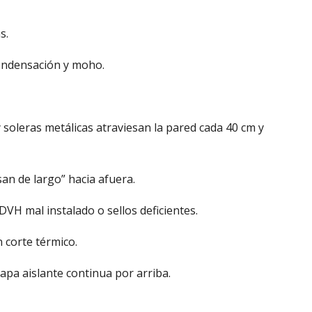
s.
condensación y moho.
y soleras metálicas atraviesan la pared cada 40 cm y
n de largo” hacia afuera.
DVH mal instalado o sellos deficientes.
n corte térmico.
 capa aislante continua por arriba.