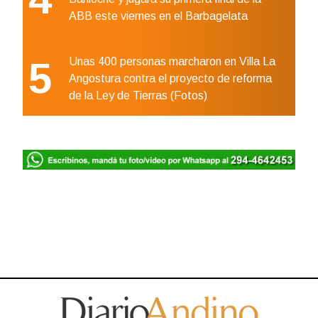
ABB este viernes en el Barbagelata
5
Unas 400 personas marcharon en Villa La
Angostura contra el proyecto de reforma
de la Ley de Tierras (Fotos)