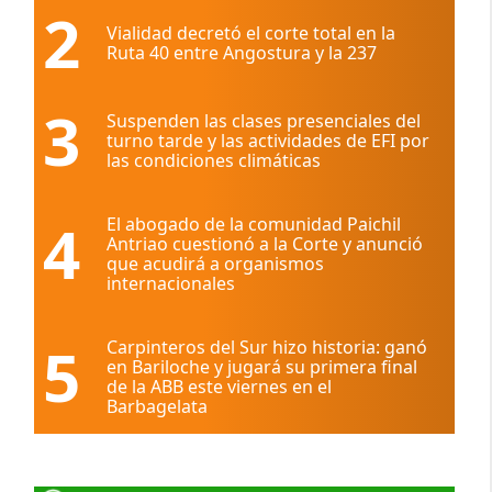
2
Vialidad decretó el corte total en la
Ruta 40 entre Angostura y la 237
3
Suspenden las clases presenciales del
turno tarde y las actividades de EFI por
las condiciones climáticas
4
El abogado de la comunidad Paichil
Antriao cuestionó a la Corte y anunció
que acudirá a organismos
internacionales
5
Carpinteros del Sur hizo historia: ganó
en Bariloche y jugará su primera final
de la ABB este viernes en el
Barbagelata