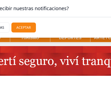
gostura
ecibir nuestras notificaciones?
IAS
ACEPTAR
D
TURISMO
DEPORTES
ARTE / 