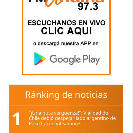
Ránking de noticias
1
"¡Una puta vergüenza!": Vialidad de
Chile debió despejar lado argentino de
Paso Cardenal Samoré