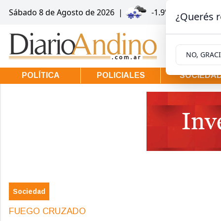
Sábado 8
de
Agosto
de 2026
|
-1.9ºc | Villa la An
¿Querés r
NO, GRAC
POLÍTICA
POLICIALES
SOCIEDA
Sociedad
FUEGO CRUZADO