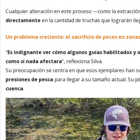
Cualquier alteración en este proceso —como la extracci
directamente
en la cantidad de truchas que lograrán lleg
Un problema creciente: el sacrificio de peces en zona
“
Es indignante ver cómo algunos guías habilitados y o
como si nada afectara
”, reflexiona Silva.
Su preocupación se centra en que esos ejemplares han 
presiones de pesca
para llegar a su tamaño actual. Su 
cuenca
.