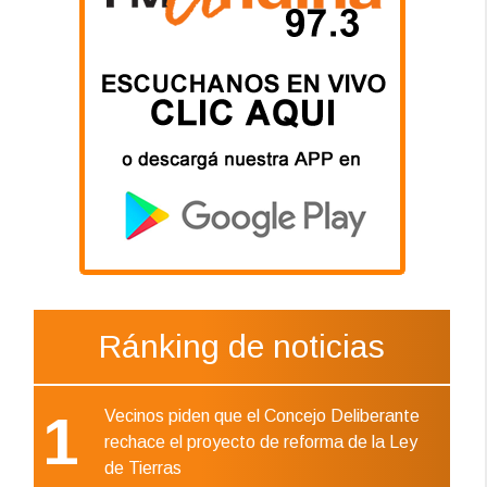
Ránking de noticias
1
Vecinos piden que el Concejo Deliberante
rechace el proyecto de reforma de la Ley
de Tierras