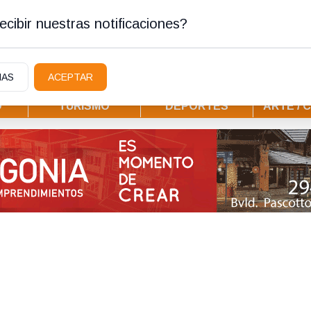
ura
cibir nuestras notificaciones?
IAS
ACEPTAR
D
TURISMO
DEPORTES
ARTE / 