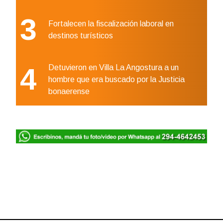
3
Fortalecen la fiscalización laboral en
destinos turísticos
4
Detuvieron en Villa La Angostura a un
hombre que era buscado por la Justicia
bonaerense