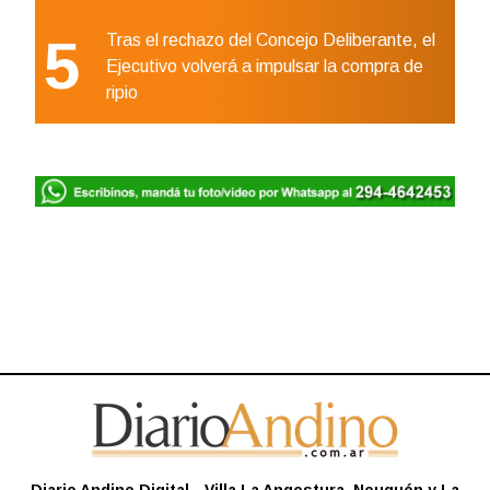
5
Tras el rechazo del Concejo Deliberante, el
Ejecutivo volverá a impulsar la compra de
ripio