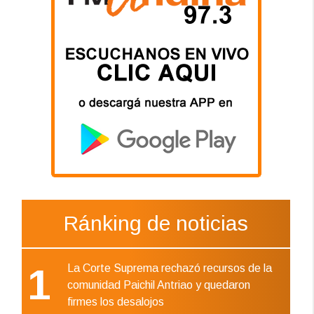
Ránking de noticias
1
La Corte Suprema rechazó recursos de la
comunidad Paichil Antriao y quedaron
firmes los desalojos