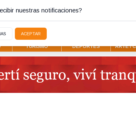
ura
cibir nuestras notificaciones?
IAS
ACEPTAR
D
TURISMO
DEPORTES
ARTE / 