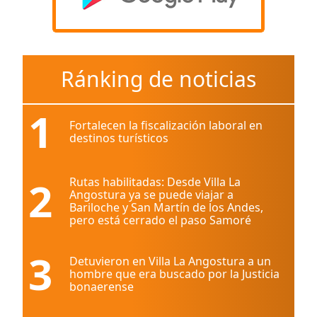
Ránking de noticias
1
Fortalecen la fiscalización laboral en
destinos turísticos
2
Rutas habilitadas: Desde Villa La
Angostura ya se puede viajar a
Bariloche y San Martín de los Andes,
pero está cerrado el paso Samoré
3
Detuvieron en Villa La Angostura a un
hombre que era buscado por la Justicia
bonaerense