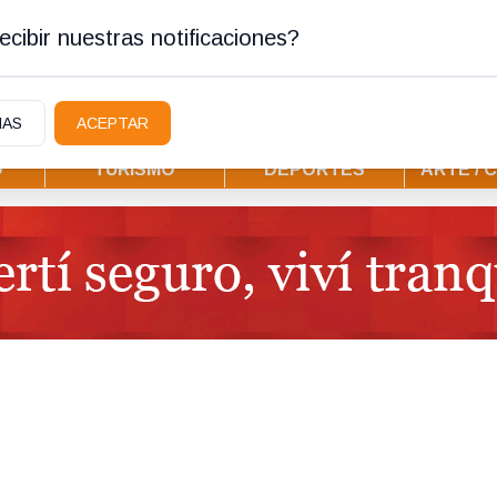
tura
cibir nuestras notificaciones?
IAS
ACEPTAR
D
TURISMO
DEPORTES
ARTE / 