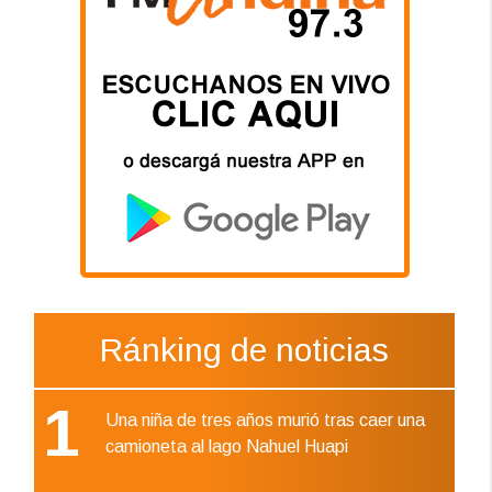
Ránking de noticias
1
Una niña de tres años murió tras caer una
camioneta al lago Nahuel Huapi