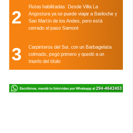
Rutas habilitadas: Desde Villa La
2
Angostura ya se puede viajar a Bariloche y
San Martín de los Andes, pero está
cerrado el paso Samoré
3
Carpinteros del Sur, con un Barbagelata
colmado, pegó primero y quedó a un
triunfo del titulo