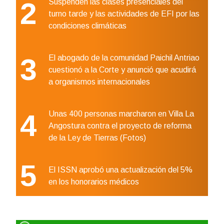
2
Suspenden las clases presenciales del
turno tarde y las actividades de EFI por las
condiciones climáticas
3
El abogado de la comunidad Paichil Antriao
cuestionó a la Corte y anunció que acudirá
a organismos internacionales
4
Unas 400 personas marcharon en Villa La
Angostura contra el proyecto de reforma
de la Ley de Tierras (Fotos)
5
El ISSN aprobó una actualización del 5%
en los honorarios médicos