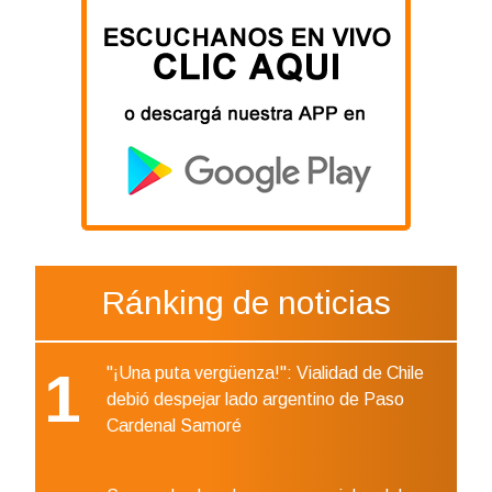
Ránking de noticias
1
"¡Una puta vergüenza!": Vialidad de Chile
debió despejar lado argentino de Paso
Cardenal Samoré