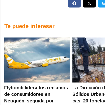
Te puede interesar
Flybondi lidera los reclamos
La Dirección 
de consumidores en
Sólidos Urban
Neuquén, seguida por
casi 20 tonel