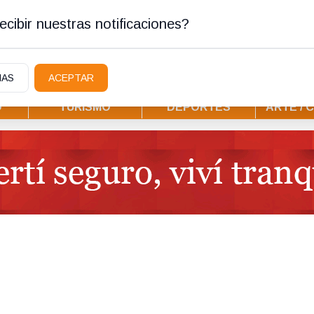
tura
cibir nuestras notificaciones?
IAS
ACEPTAR
D
TURISMO
DEPORTES
ARTE / 