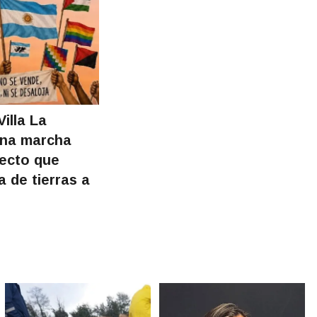
illa La
una marcha
yecto que
a de tierras a