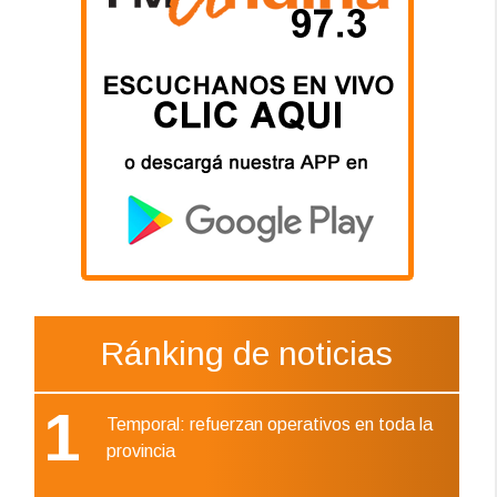
Ránking de noticias
1
Temporal: refuerzan operativos en toda la
provincia