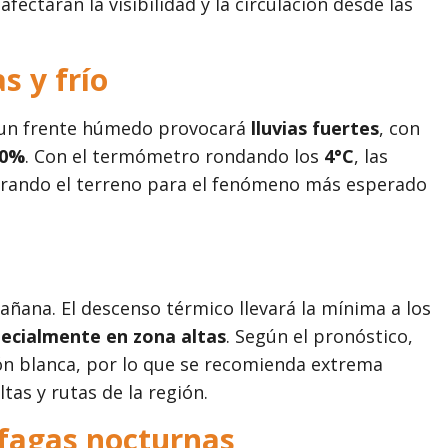
ctarán la visibilidad y la circulación desde las
s y frío
de un frente húmedo provocará
lluvias fuertes
, con
70%
. Con el termómetro rondando los
4°C
, las
rando el terreno para el fenómeno más esperado
mañana. El descenso térmico llevará la mínima a los
ecialmente en zona altas
. Según el pronóstico,
ón blanca, por lo que se recomienda extrema
tas y rutas de la región.
áfagas nocturnas