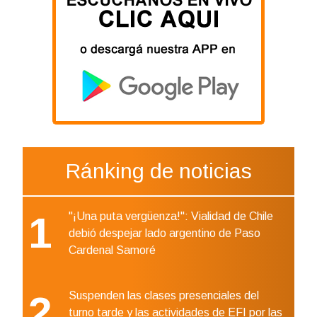
Ránking de noticias
1
"¡Una puta vergüenza!": Vialidad de Chile
debió despejar lado argentino de Paso
Cardenal Samoré
2
Suspenden las clases presenciales del
turno tarde y las actividades de EFI por las