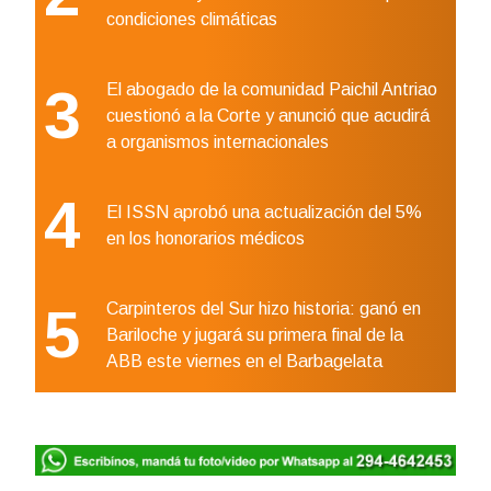
condiciones climáticas
3
El abogado de la comunidad Paichil Antriao
cuestionó a la Corte y anunció que acudirá
a organismos internacionales
4
El ISSN aprobó una actualización del 5%
en los honorarios médicos
5
Carpinteros del Sur hizo historia: ganó en
Bariloche y jugará su primera final de la
ABB este viernes en el Barbagelata