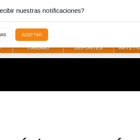
stura
cibir nuestras notificaciones?
IAS
ACEPTAR
D
TURISMO
DEPORTES
ARTE / 