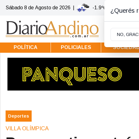
Sábado 8
de
Agosto
de 2026
|
-1.9ºc | Villa la Ango
¿Querés re
NO, GRAC
POLÍTICA
POLICIALES
SOCIEDA
Deportes
VILLA OLÍMPICA