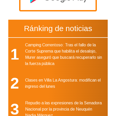
Ránking de noticias
Camping Correntoso: Tras el fallo de la
1
Corte Suprema que habilita el desalojo,
Murer aseguró que buscará recuperarlo sin
la fuerza pública
2
Clases en Villa La Angostura: modifican el
ingreso del lunes
3
Repudio a las expresiones de la Senadora
Nacional por la provincia de Neuquén
Nadia Márquez