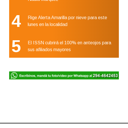
4
Rige Alerta Amarilla por nieve para este
lunes en la localidad
5
El ISSN cubrirá el 100% en anteojos para
sus afiliados mayores