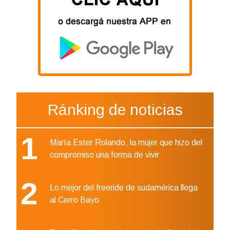
Ránking de noticias
1
María Ester Rolando, la mujer que hizo del
compromiso una forma de vivir
2
Lo mejor del freeride de sudamérica llega
al Cerro Bayo