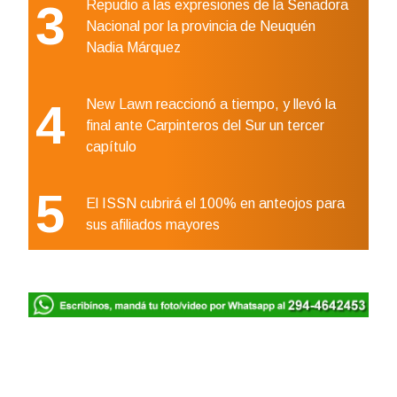
3
Repudio a las expresiones de la Senadora
Nacional por la provincia de Neuquén
Nadia Márquez
4
New Lawn reaccionó a tiempo, y llevó la
final ante Carpinteros del Sur un tercer
capítulo
5
El ISSN cubrirá el 100% en anteojos para
sus afiliados mayores