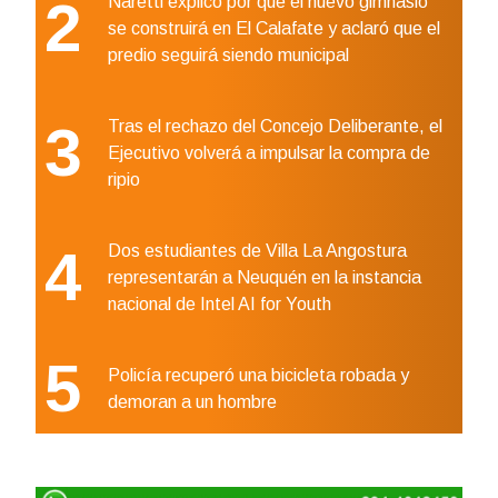
2
Naretti explicó por qué el nuevo gimnasio
se construirá en El Calafate y aclaró que el
predio seguirá siendo municipal
3
Tras el rechazo del Concejo Deliberante, el
Ejecutivo volverá a impulsar la compra de
ripio
4
Dos estudiantes de Villa La Angostura
representarán a Neuquén en la instancia
nacional de Intel AI for Youth
5
Policía recuperó una bicicleta robada y
demoran a un hombre