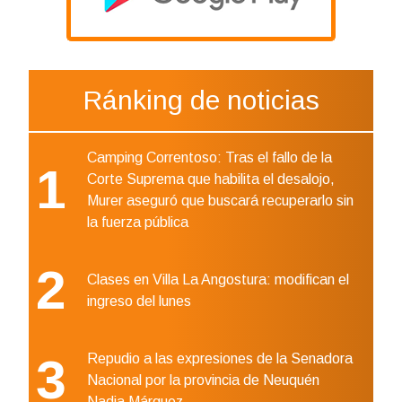
Ránking de noticias
Camping Correntoso: Tras el fallo de la
1
Corte Suprema que habilita el desalojo,
Murer aseguró que buscará recuperarlo sin
la fuerza pública
2
Clases en Villa La Angostura: modifican el
ingreso del lunes
3
Repudio a las expresiones de la Senadora
Nacional por la provincia de Neuquén
Nadia Márquez