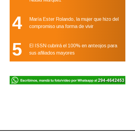
4
María Ester Rolando, la mujer que hizo del
compromiso una forma de vivir
5
El ISSN cubrirá el 100% en anteojos para
sus afiliados mayores