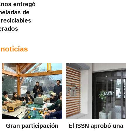
anos entregó
oneladas de
 reciclables
erados
 noticias
Gran participación
El ISSN aprobó una