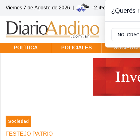
Viernes 7
de
Agosto
de 2026
|
-2.4ºc | Villa la Angos
¿Querés re
NO, GRAC
POLÍTICA
POLICIALES
SOCIEDA
Sociedad
FESTEJO PATRIO