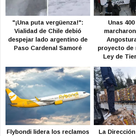
"¡Una puta vergüenza!":
Unas 400
Vialidad de Chile debió
marcharon 
despejar lado argentino de
Angostura
Paso Cardenal Samoré
proyecto de 
Ley de Tie
Flybondi lidera los reclamos
La Direcció