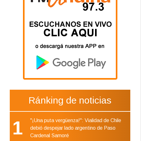
Ránking de noticias
1
"¡Una puta vergüenza!": Vialidad de Chile
debió despejar lado argentino de Paso
Cardenal Samoré