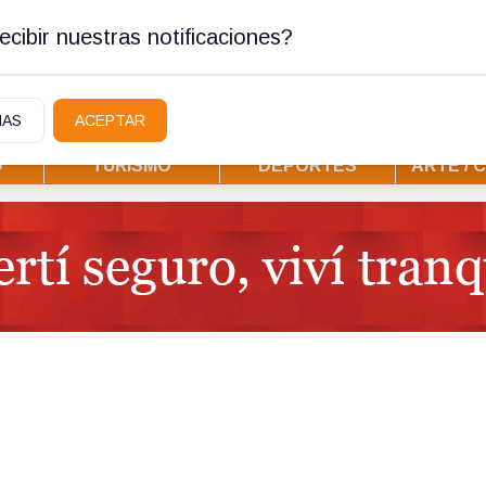
tura
cibir nuestras notificaciones?
IAS
ACEPTAR
D
TURISMO
DEPORTES
ARTE / 