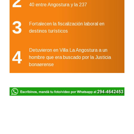
2
40 entre Angostura y la 237
3
Fortalecen la fiscalización laboral en
destinos turísticos
4
Detuvieron en Villa La Angostura a un
hombre que era buscado por la Justicia
bonaerense