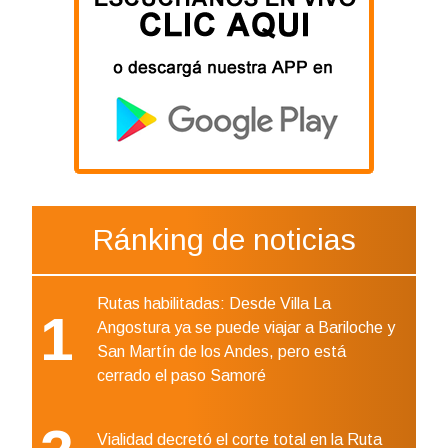
Ránking de noticias
Rutas habilitadas: Desde Villa La
1
Angostura ya se puede viajar a Bariloche y
San Martín de los Andes, pero está
cerrado el paso Samoré
Vialidad decretó el corte total en la Ruta