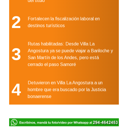
del titulo
2
Fortalecen la fiscalización laboral en
destinos turísticos
Rutas habilitadas: Desde Villa La
3
Angostura ya se puede viajar a Bariloche y
San Martín de los Andes, pero está
cerrado el paso Samoré
4
Detuvieron en Villa La Angostura a un
hombre que era buscado por la Justicia
bonaerense