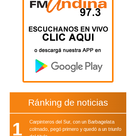
Ránking de noticias
1
Carpinteros del Sur, con un Barbagelata
colmado, pegó primero y quedó a un triunfo