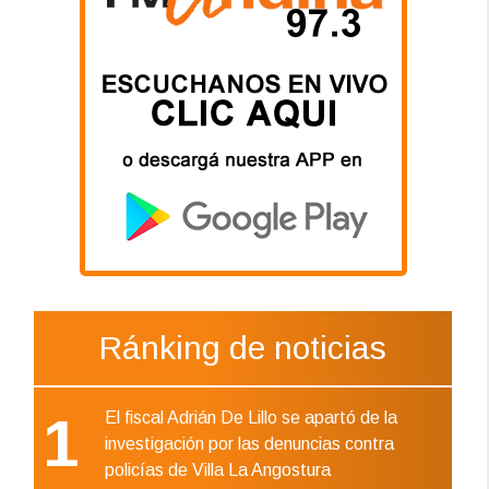
Ránking de noticias
1
El fiscal Adrián De Lillo se apartó de la
investigación por las denuncias contra
policías de Villa La Angostura