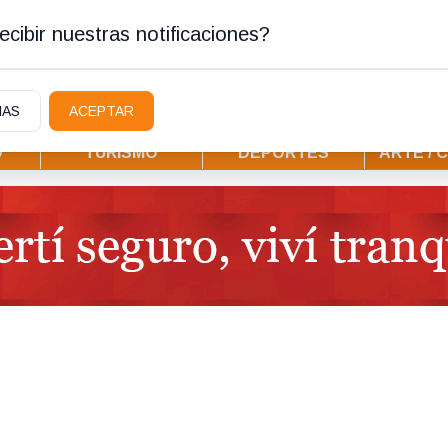
ura
cibir nuestras notificaciones?
IAS
ACEPTAR
D
TURISMO
DEPORTES
ARTE / 