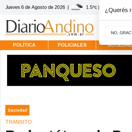
Jueves 6
de
Agosto
de 2026
|
1.5ºc | Villa la Angost
¿Querés re
NO, GRAC
POLÍTICA
POLICIALES
SOCIEDA
Sociedad
TRÁNSITO