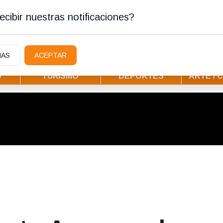
ura
cibir nuestras notificaciones?
IAS
ACEPTAR
D
TURISMO
DEPORTES
ARTE / 