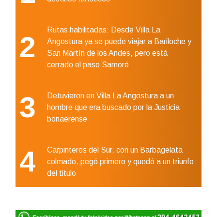
Rutas habilitadas: Desde Villa La
2
Angostura ya se puede viajar a Bariloche y
San Martín de los Andes, pero está
cerrado el paso Samoré
3
Detuvieron en Villa La Angostura a un
hombre que era buscado por la Justicia
bonaerense
4
Carpinteros del Sur, con un Barbagelata
colmado, pegó primero y quedó a un triunfo
del titulo