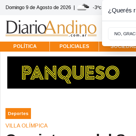
Domingo 9
de
Agosto
de 2026
|
-3ºc | Villa la Angos
¿Querés re
NO, GRAC
POLÍTICA
POLICIALES
SOCIEDA
Deportes
VILLA OLÍMPICA