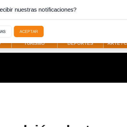
tura
cibir nuestras notificaciones?
IAS
ACEPTAR
D
TURISMO
DEPORTES
ARTE / 