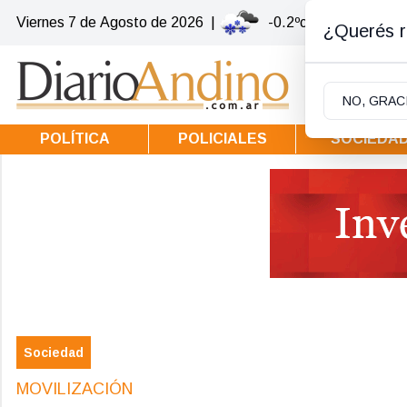
Viernes 7
de
Agosto
de 2026
|
-0.2ºc | Villa la Angos
¿Querés re
NO, GRAC
POLÍTICA
POLICIALES
SOCIEDA
Sociedad
MOVILIZACIÓN