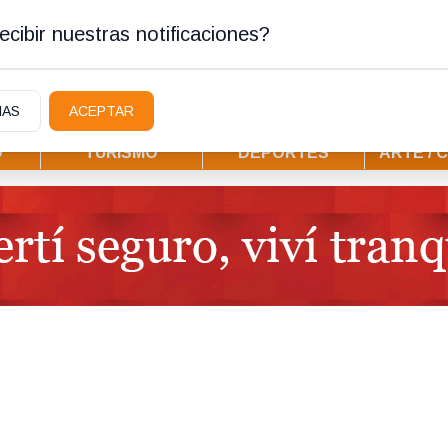
tura
cibir nuestras notificaciones?
IAS
ACEPTAR
D
TURISMO
DEPORTES
ARTE / 