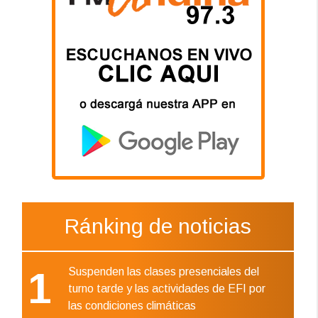
Ránking de noticias
1
Suspenden las clases presenciales del
turno tarde y las actividades de EFI por
las condiciones climáticas