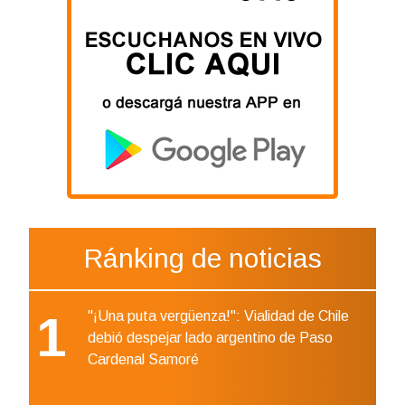
Ránking de noticias
1
"¡Una puta vergüenza!": Vialidad de Chile
debió despejar lado argentino de Paso
Cardenal Samoré