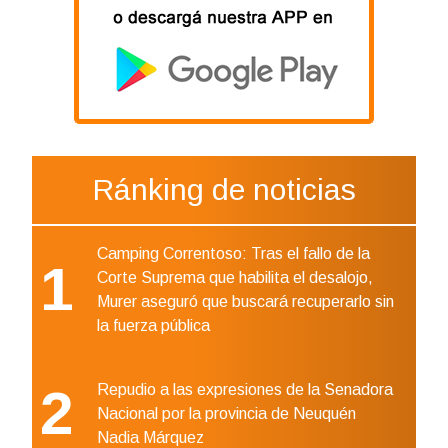
Ránking de noticias
Camping Correntoso: Tras el fallo de la
1
Corte Suprema que habilita el desalojo,
Murer aseguró que buscará recuperarlo sin
la fuerza pública
2
Repudio a las expresiones de la Senadora
Nacional por la provincia de Neuquén
Nadia Márquez