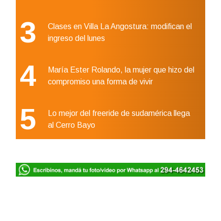
3
Clases en Villa La Angostura: modifican el
ingreso del lunes
4
María Ester Rolando, la mujer que hizo del
compromiso una forma de vivir
5
Lo mejor del freeride de sudamérica llega
al Cerro Bayo