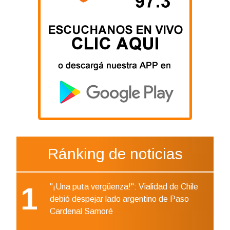
Ránking de noticias
1
"¡Una puta vergüenza!": Vialidad de Chile
debió despejar lado argentino de Paso
Cardenal Samoré