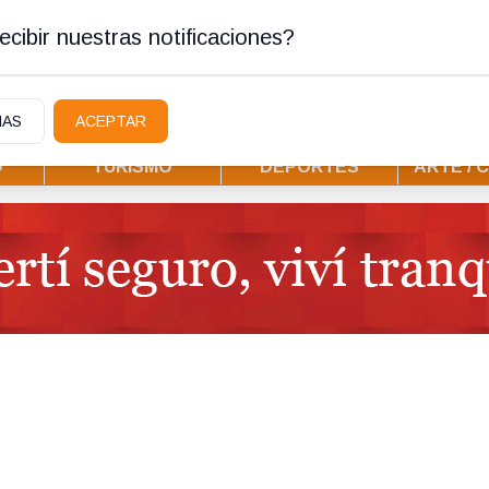
stura
cibir nuestras notificaciones?
IAS
ACEPTAR
D
TURISMO
DEPORTES
ARTE / 