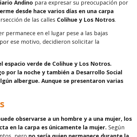
iario Andino
para expresar su preocupación por
erme desde hace varios días en una carpa
rsección de las calles
Colihue y Los Notros
.
jer permanece en el lugar pese a las bajas
or ese motivo, decidieron solicitar la
l espacio verde de Colihue y Los Notros.
o por la noche y también a Desarrollo Social
 algún albergue. Aunque se presentaron varias
s
 puede observarse a un hombre y a una mujer, los
ta en la carpa es únicamente la mujer.
Según
entos, pero
no sería quien permanece durante la