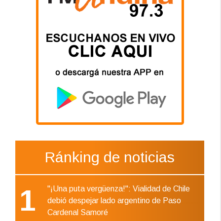
Ránking de noticias
1
"¡Una puta vergüenza!": Vialidad de Chile
debió despejar lado argentino de Paso
Cardenal Samoré