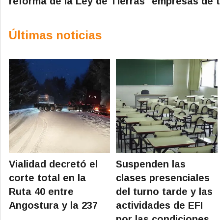
reforma de la Ley de Tierras
empresas de t
Últimas noticias
Vialidad decretó el
Suspenden las
corte total en la
clases presenciales
Ruta 40 entre
del turno tarde y las
Angostura y la 237
actividades de EFI
por las condiciones