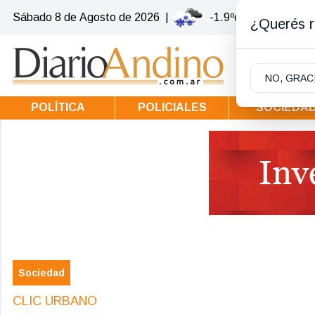
Sábado 8
de
Agosto
de 2026
|
-1.9ºc | Villa la Ango
¿Querés re
NO, GRAC
POLÍTICA
POLICIALES
SOCIEDA
Sociedad
CLIC URBANO