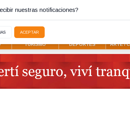
stura
cibir nuestras notificaciones?
IAS
ACEPTAR
D
TURISMO
DEPORTES
ARTE / 