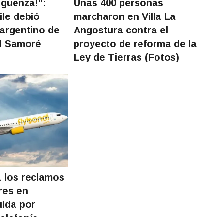
rgüenza!":
Unas 400 personas
ile debió
marcharon en Villa La
 argentino de
Angostura contra el
l Samoré
proyecto de reforma de la
Ley de Tierras (Fotos)
a los reclamos
res en
ida por