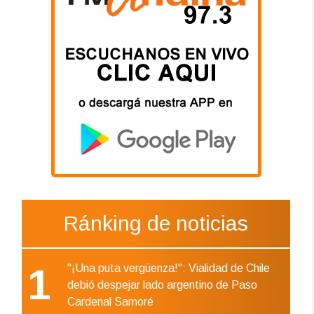
Ránking de noticias
1
"¡Una puta vergüenza!": Vialidad de Chile
debió despejar lado argentino de Paso
Cardenal Samoré