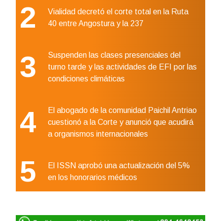
2
Vialidad decretó el corte total en la Ruta
40 entre Angostura y la 237
3
Suspenden las clases presenciales del
turno tarde y las actividades de EFI por las
condiciones climáticas
4
El abogado de la comunidad Paichil Antriao
cuestionó a la Corte y anunció que acudirá
a organismos internacionales
5
El ISSN aprobó una actualización del 5%
en los honorarios médicos