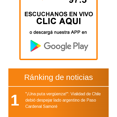
Ránking de noticias
1
"¡Una puta vergüenza!": Vialidad de Chile
debió despejar lado argentino de Paso
Cardenal Samoré