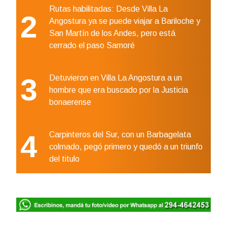
Rutas habilitadas: Desde Villa La
2
Angostura ya se puede viajar a Bariloche y
San Martín de los Andes, pero está
cerrado el paso Samoré
3
Detuvieron en Villa La Angostura a un
hombre que era buscado por la Justicia
bonaerense
4
Carpinteros del Sur, con un Barbagelata
colmado, pegó primero y quedó a un triunfo
del titulo