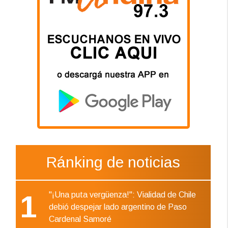
Ránking de noticias
1
"¡Una puta vergüenza!": Vialidad de Chile
debió despejar lado argentino de Paso
Cardenal Samoré