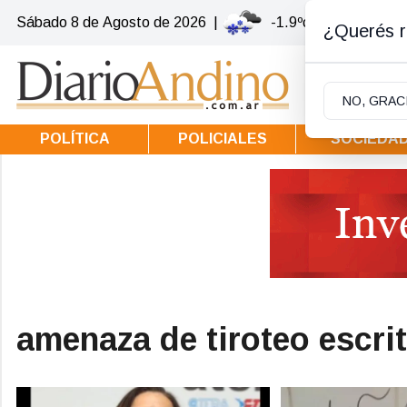
Sábado 8
de
Agosto
de 2026
|
-1.9ºc | Villa la Ango
¿Querés re
NO, GRAC
POLÍTICA
POLICIALES
SOCIEDA
amenaza de tiroteo escri