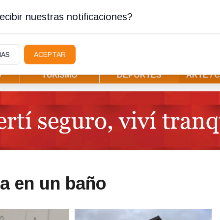
stura
cibir nuestras notificaciones?
IAS
ACEPTAR
D
TURISMO
DEPORTES
ARTE / 
ta en un baño