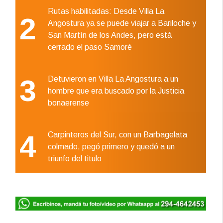
Rutas habilitadas: Desde Villa La
2
Angostura ya se puede viajar a Bariloche y
San Martín de los Andes, pero está
cerrado el paso Samoré
3
Detuvieron en Villa La Angostura a un
hombre que era buscado por la Justicia
bonaerense
4
Carpinteros del Sur, con un Barbagelata
colmado, pegó primero y quedó a un
triunfo del titulo