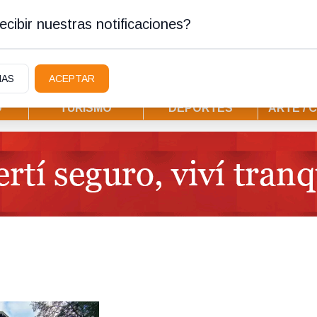
ostura
cibir nuestras notificaciones?
IAS
ACEPTAR
D
TURISMO
DEPORTES
ARTE / 