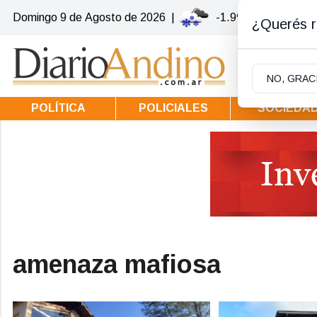
Domingo 9
de
Agosto
de 2026
|
-1.9ºc | Villa la Ang
¿Querés re
NO, GRAC
POLÍTICA
POLICIALES
SOCIEDA
amenaza mafiosa