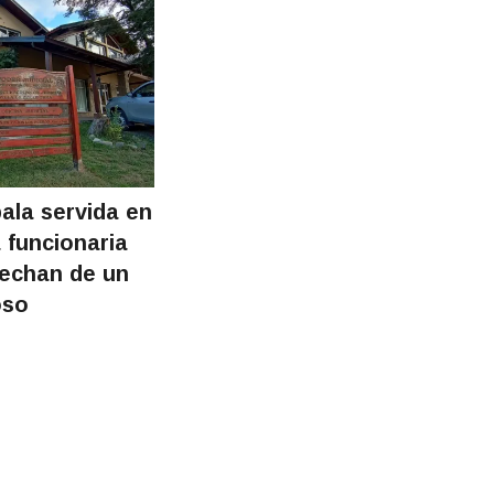
ala servida en
 funcionaria
pechan de un
oso