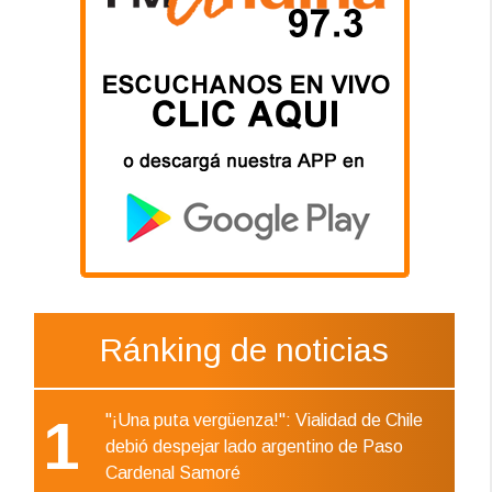
Ránking de noticias
1
"¡Una puta vergüenza!": Vialidad de Chile
debió despejar lado argentino de Paso
Cardenal Samoré