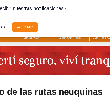
stura
cibir nuestras notificaciones?
IAS
ACEPTAR
D
TURISMO
DEPORTES
ARTE / 
o de las rutas neuquinas