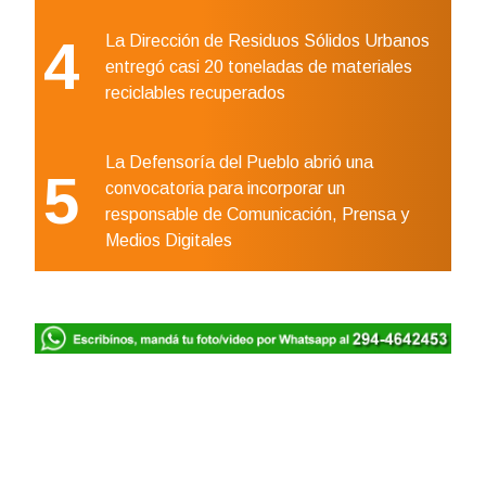
4
La Dirección de Residuos Sólidos Urbanos
entregó casi 20 toneladas de materiales
reciclables recuperados
La Defensoría del Pueblo abrió una
5
convocatoria para incorporar un
responsable de Comunicación, Prensa y
Medios Digitales