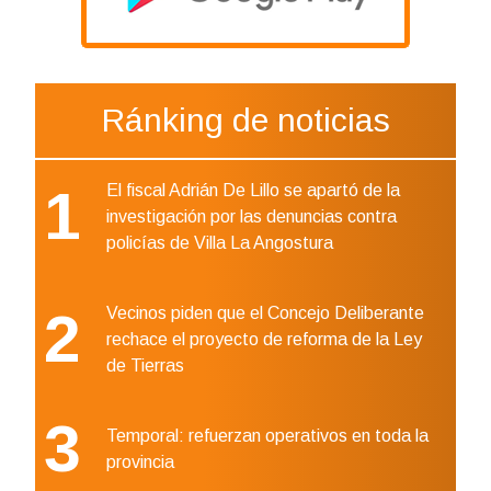
Ránking de noticias
1
El fiscal Adrián De Lillo se apartó de la
investigación por las denuncias contra
policías de Villa La Angostura
2
Vecinos piden que el Concejo Deliberante
rechace el proyecto de reforma de la Ley
de Tierras
3
Temporal: refuerzan operativos en toda la
provincia