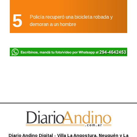
5
Policía recuperó una bicicleta robada y
demoran a un hombre
Diario Andino Digital - Villa La Angostura, Neuquén y La