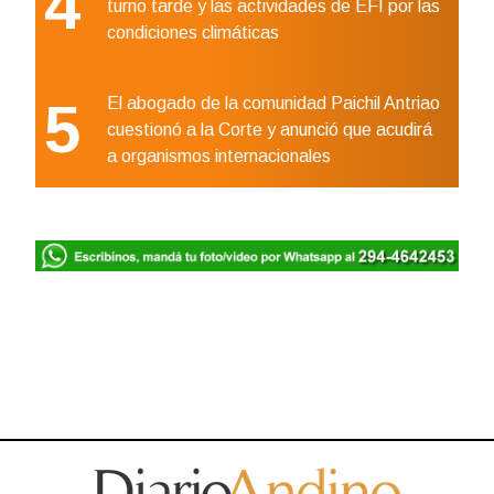
4
turno tarde y las actividades de EFI por las
condiciones climáticas
5
El abogado de la comunidad Paichil Antriao
cuestionó a la Corte y anunció que acudirá
a organismos internacionales